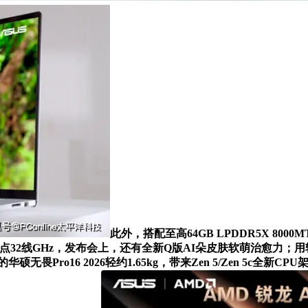
此外，搭配至高64GB LPDDR5X 800
储），16焦点32线GHz，发布会上，还有全新Q版AI朵皮肤软萌治
Pro16 2026轻约1.65kg，带来Zen 5/Zen 5c全新C