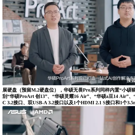
展硬盘（预留M.2硬盘位），华硕无畏Pro系列同样内置“小硕晓
刮“华硕ProArt 创13”、“华硕灵耀16 Air”、“华硕a豆14 
C 3.2接口、双USB-A 3.2接口以及1个HDMI 2.1 S接口