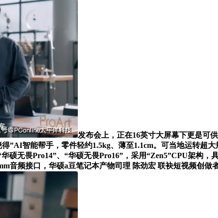
发布会上，正在16英寸大屏幕下更是可供
得”AI智能帮手，零件轻约1.5kg、薄至1.1cm。可当地运转
Air”、“华硕无畏Pro14”、“华硕无畏Pro16”，采用“Zen5”CP
和1个3.5mm音频接口，华硕a豆笔记本产物司理 陈劲宏 联袂短视频创做者 