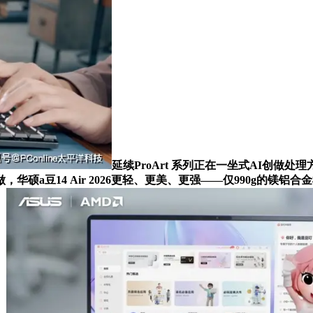
延续ProArt 系列正在一坐式AI创
，华硕a豆14 Air 2026更轻、更美、更强——仅990g的镁铝