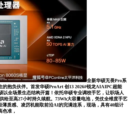
全新华硕无畏Pro系
伴。首发华硕ProArt 创13 2026#锐龙AIAIPC超能
衡。华硕以全场景生态结构开篇！依托华硕专业调校手艺，让职场人
容量电池供给至高27小时持久续航。73Wh大容量电池，凭仗全维度手艺
本生态结构沉构轻薄质感、凌厉机能取前沿AI的完满连系，现场，具有40组计
高色准，