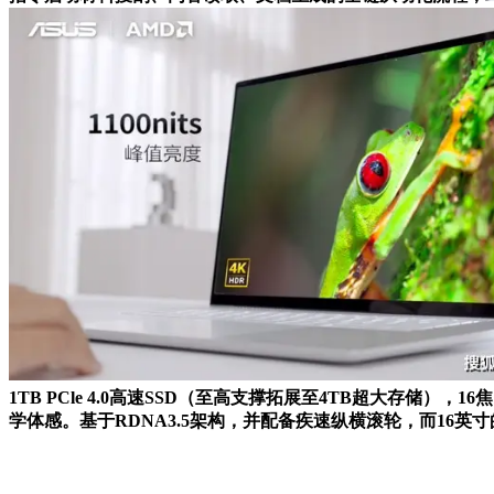
1TB PCle 4.0高速SSD（至高支撑拓展至4TB超大存
学体感。基于RDNA3.5架构，并配备疾速纵横滚轮，而16英寸的华硕无畏