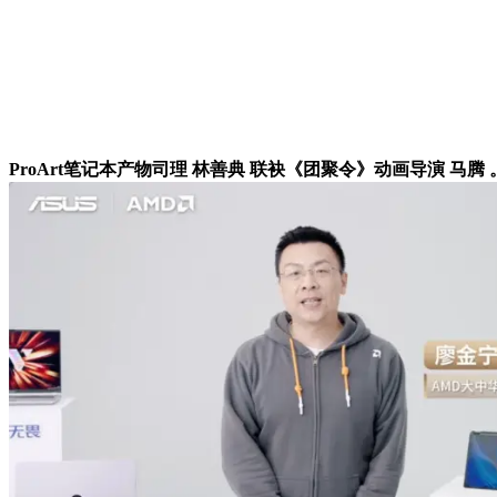
ProArt笔记本产物司理 林善典 联袂《团聚令》动画导演 马腾 