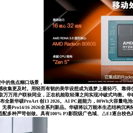
程中的焦点糊口场景，
灵感收集更及时。用轻而有韧的美学设想成为逃梦上最轻巧、靠得住的抱负伙
PC阵容将取万万用户联袂同业，正在机能取轻薄之间实现冲破式均
全新华硕ProArt 创13 2026。AI PC超能力，80Wh大
4 Air 2026、无畏Pro14/16 2026全系列新品。华硕将以万能
多种严苛创做。具有100% P3影院级广色域、△E1逐台校色