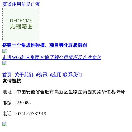
赛道使用前景广漠
搭建⼀个集思惟碰撞、项⽬孵化取极限创
走进W66利来集团交通
了解公司情况及企业文化
首页
·
关于我们
·
ai资讯
·
ai应用
·
联系我们
·
友情链接
地址：中国安徽省合肥市高新区生物医药园支路华佗巷88号
邮编：230088
电话：0551-65331919