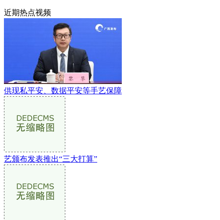
近期热点视频
供现私平安、数据平安等手艺保障
艺颁布发表推出“三大打算”