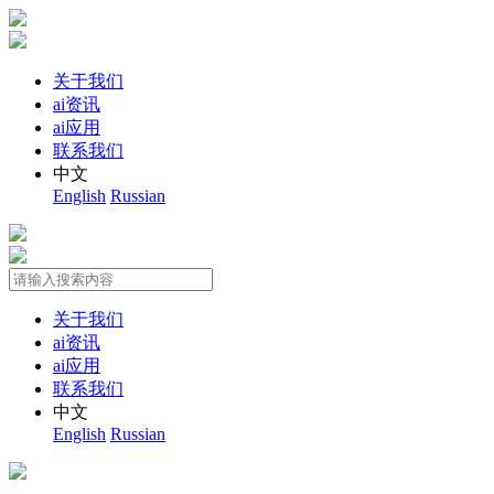
关于我们
ai资讯
ai应用
联系我们
中文
English
Russian
关于我们
ai资讯
ai应用
联系我们
中文
English
Russian