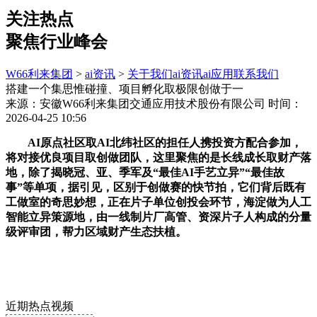
关注热点
聚焦行业峰会
W66利来集团
>
ai资讯
>
关于我们
ai资讯
ai应用
联系我们
搭建⼀个集思惟碰撞、项⽬孵化取极限创做于一
来源：安徽W66利来集团交通应用技术股份有限公司
时间：
2026-04-25 10:56
AI原点社区取AI北纬社区的担任人携投资方配合参加，
将对接优良项目取创做团队，这里聚焦的是长线成长取财产落
地，除了揭晓冠、亚、季军及“最佳AI手艺立异”“最佳故
事”等单项，据引见，区别于创做赛的快节拍，它们背后既有
工做室的奇思妙想，正在片子单位创投会环节，海淀做为人工
智能立异策源地，由一线制片厂高管、资深片子人构成的分量
级评审团，帮力区域财产生态扶植。
近期热点视频