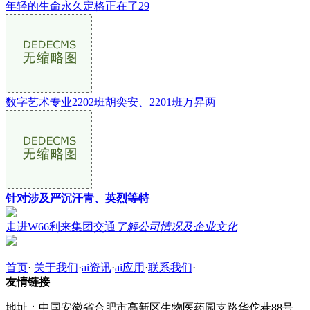
年轻的生命永久定格正在了29
数字艺术专业2202班胡奕安、2201班万昇两
针对涉及严沉汗青、英烈等特
走进W66利来集团交通
了解公司情况及企业文化
首页
·
关于我们
·
ai资讯
·
ai应用
·
联系我们
·
友情链接
地址：中国安徽省合肥市高新区生物医药园支路华佗巷88号