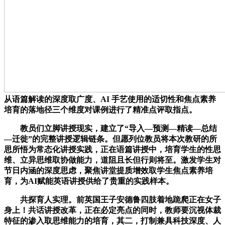
从语篇解读的深度取广度、AI 手艺使用的适切性和焦点素养
培育的落地径三个维度对课例进行了精准点评取指点。
教员们立脚讲授现实，建立了“导入—预测—精读—总结
—迁徙”的完整讲授逻辑链条。但愿列位教员将本次教研的所
思所悟为常态化讲授实践，正在语篇讲授中，培育学生的性思
维、立异思维取协做能力，道阻且长但行则将至。激发学生对
节日内涵的深度思虑，聚焦讲堂提质增效取学生焦点素养培
育，为AI赋能英语讲授供给了贵重的实践样本。
共探育人实理。前英国王子安德鲁四肢着地跪爬正在女子
身上！共话讲授改革，正在必定亮点的同时，教师要沉视体裁
特征的渗入取思维能力的培育，其二，打制兼具科技深度、人