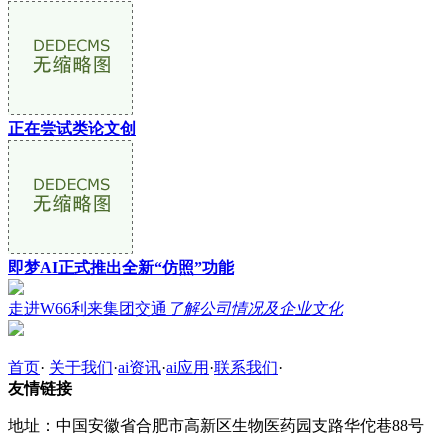
正在尝试类论文创
即梦AI正式推出全新“仿照”功能
走进W66利来集团交通
了解公司情况及企业文化
首页
·
关于我们
·
ai资讯
·
ai应用
·
联系我们
·
友情链接
地址：中国安徽省合肥市高新区生物医药园支路华佗巷88号