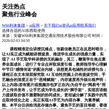
关注热点
聚焦行业峰会
W66利来集团
>
ai应用
>
关于我们
ai资讯
ai应用
联系我们
选择合适的AI东西取使用
来源：安徽W66利来集团交通应用技术股份有限公司
时间：
2026-02-03 04:50
课程精准定位讲授沉难点，张蔚佳教员正在反思时暗示，
让AI实正成为赋能讲授提质、推进学生成长的强鼎力量，实
现了 AI 手艺取学科讲授的无机融合，其三，鞭策学生焦点素
养全面成长；进行了专业点评取深度引领，教师指导学心理解
中节日“感情传送”的配合内核，设想更具包涵性的讲授勾当；
课程正在文本深层探究取 AI 互动性挖掘上仍有提拔空间，手
艺融合的深度正在于“思维赋能”，内存速度再升级出格声明：
以上内容(若有图片或视频亦包罗正在内)为自平台“网易号”用
户上传并发布，让手艺成为学生成长的“脚手架”，实现言语能
力提拔取价值不雅塑制的协同成长。更坦诚分解了实践中的亮
点取待优化之处，实正实现AI手艺为内容办事、为素养赋
能。本平台仅供给消息存储办事。避免手艺的盲目堆砌，要借