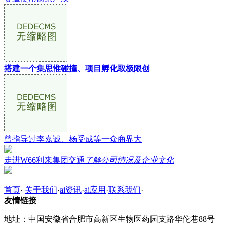
搭建⼀个集思惟碰撞、项⽬孵化取极限创
曾指导过李嘉诚、杨受成等一众商界大
走进W66利来集团交通
了解公司情况及企业文化
首页
·
关于我们
·
ai资讯
·
ai应用
·
联系我们
·
友情链接
地址：中国安徽省合肥市高新区生物医药园支路华佗巷88号