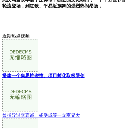
轮流登场，到红歌、平易近族舞的强烈热闹昂扬，
近期热点视频
搭建⼀个集思惟碰撞、项⽬孵化取极限创
曾指导过李嘉诚、杨受成等一众商界大