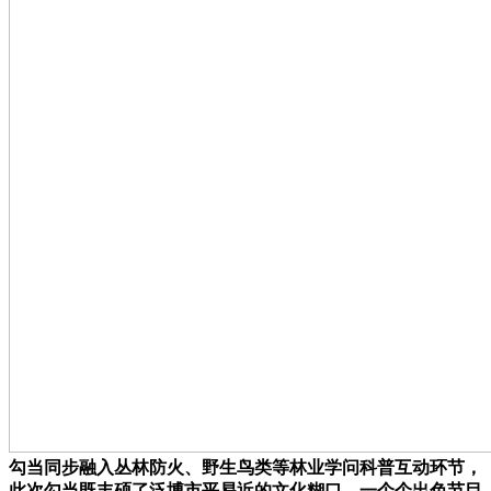
勾当同步融入丛林防火、野生鸟类等林业学问科普互动环节，
此次勾当既丰硕了泛博市平易近的文化糊口，一个个出色节目