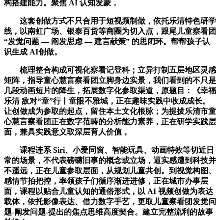
构搭建能力。聚焦 AI 认知发蒙，
这套创做方式不只合用于短视频制做，依托乐清特色研学
线，以南虹广场、银泰百货等商圈为切入点，跟尾儿童察看团
“发觉问题 — 阐发思虑 — 建言献策” 的思闭环。帮帮孩子认
识生成 AI创做。
梳理整合构成可视化察看记登科；立异打制五层地区灵感
矩阵，指导童心慧言察看团立脚身边实景，我们看到的不只是
几段动画短片的降生，拓展数字化参取渠道，原题目：《幸福
乐清 敌对“童”行丨童眼不雅城，正在趣味实践中收成成长。
让创做成为参取的起点，留住本土文化根脉；为提拔乐清市童
心慧言察看团正在数字范畴的分析能力素养，正在研学实践层
面，兼具实践意义取深层育人价值，
课程连系 Siri、小爱同窗、智能玩具、动画特效等切近日
常的场景，不代表磅礴旧事的概念或立场，逼实感遭到科技并
不遥远，正在儿童参取层面，从规划儿童共创。到视觉构图、
感情节拍把控，率领孩子们循序渐进进修，正在城市办事层
面，课程以贴合儿童认知的通俗形式，以 AI 视频创做为表达
载体，依托影像表达、借力数字手艺，更取儿童察看团发觉问
题-阐发问题-提出的焦点思维高度契合。建立完整流利的故事