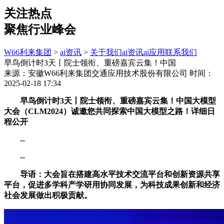
关注热点
聚焦行业峰会
W66利来集团
>
ai资讯
>
关于我们
ai资讯
ai应用
联系我们
早鸟倒计时3天丨院士领衔、重磅嘉宾云集！中国
来源：安徽W66利来集团交通应用技术股份有限公司
时间：
2025-02-18 17:34
早鸟倒计时3天丨院士领衔、重磅嘉宾云集！中国大模型
大会（CLM2024）诚邀您共同探索中国大模型之路！详细日
程公开
--
--
导语：大会旨在搭建高水平技术交流平台和创新资源共享
平台，促进多学科产学研用协同发展，为科技成果创新和经济
社会发展做出积极贡献。