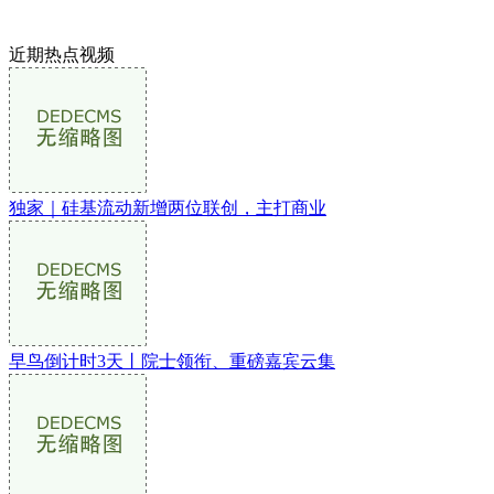
近期热点视频
独家｜硅基流动新增两位联创，主打商业
早鸟倒计时3天丨院士领衔、重磅嘉宾云集