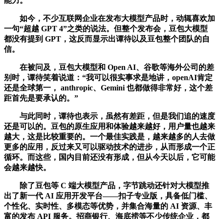
能力。
如今，不少互联网企业在发布大模型产品时，动辄喜欢加
一句“超越 GPT 4”之类的说法。但整个发布会，豆包大模型
都没有提到 GPT，这反而显示出谭待以及豆包整个团队的自
信。
在被问及，豆包大模型和 Open AI、谷歌等海外公司的差
别时，谭待笑着说道：“我可以很实事求是地讲，openAI肯定
还是全球第一， anthropic、Gemini 也都做得非常好，这个差
距首先是要承认的。”
与此同时，谭待也表示，虽然有差距，但是我们追的速度
还是可以的。豆包的原生应用和体验越来越好，用户量也越来
越大，这是比较重要的。一个最佳实践是，越来越多的人去做
更多的应用，反过来又可以驱动技术的进步，从而形成一个正
循环。而这些，国内目前还没有形成，但从今天以后，它可能
会越来越快。
除了豆包等 C 端大模型产品，字节跳动还针对大模型推
出了新一代 AI 应用开发平台——扣子专业版，具备低门槛、
个性化、实时性、多模态等优势，并集合海量的 AI 资源、丰
富的发布 API 服务。招商银行、海底捞等不少传统企业，都