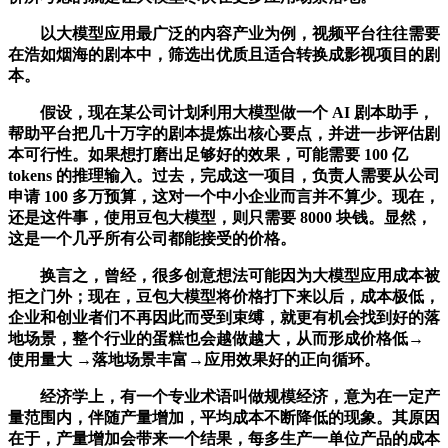
以大模型应用最广泛的内容产业为例，视频平台往往需要
在浩如烟海的剧本中，筛选出优质且适合转换成影视项目的剧
本。
假设，现在某公司计划利用大模型做一个 AI 剧本助手，
帮助平台把几十万字的剧本提炼出核心要点，并进一步评估剧
本可行性。如果想打磨出足够好的效果，可能需要 100 亿
tokens 的推理输入。过去，完成这一项目，负责人需要从公司
申请 100 多万预算，这对一个中小企业而言并不算少。现在，
还是这件事，使用豆包大模型，则只需要 8000 块钱。显然，
这是一个几乎所有公司都能接受的价格。
换言之，曾经，很多创意想法可能因为大模型应用成本被
拒之门外；现在，豆包大模型将价格打下来以后，成本极低，
企业和创业者们不再因此而受到束缚，就更有机会找到好的落
地场景，整个行业的蛋糕也会越做越大，从而形成价格低→
使用量大 →落地场景丰富→应用效果好的正向循环。
经济学上，有一个专业术语叫做规模经济，意为在一定产
量范围内，伴随产量增加，平均成本不断降低的现象。其原因
在于，产量增加会带来一个结果，每多生产一单位产品的成本