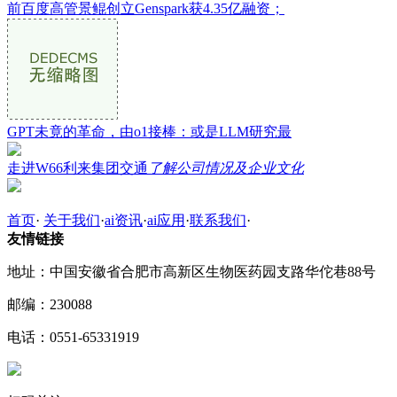
前百度高管景鲲创立Genspark获4.35亿融资；
GPT未竟的革命，由o1接棒：或是LLM研究最
走进W66利来集团交通
了解公司情况及企业文化
首页
·
关于我们
·
ai资讯
·
ai应用
·
联系我们
·
友情链接
地址：中国安徽省合肥市高新区生物医药园支路华佗巷88号
邮编：230088
电话：0551-65331919