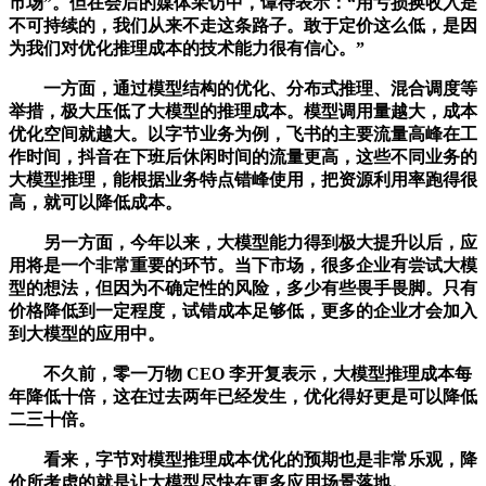
市场”。但在会后的媒体采访中，谭待表示：“用亏损换收入是
不可持续的，我们从来不走这条路子。敢于定价这么低，是因
为我们对优化推理成本的技术能力很有信心。”
一方面，通过模型结构的优化、分布式推理、混合调度等
举措，极大压低了大模型的推理成本。模型调用量越大，成本
优化空间就越大。以字节业务为例，飞书的主要流量高峰在工
作时间，抖音在下班后休闲时间的流量更高，这些不同业务的
大模型推理，能根据业务特点错峰使用，把资源利用率跑得很
高，就可以降低成本。
另一方面，今年以来，大模型能力得到极大提升以后，应
用将是一个非常重要的环节。当下市场，很多企业有尝试大模
型的想法，但因为不确定性的风险，多少有些畏手畏脚。只有
价格降低到一定程度，试错成本足够低，更多的企业才会加入
到大模型的应用中。
不久前，零一万物 CEO 李开复表示，大模型推理成本每
年降低十倍，这在过去两年已经发生，优化得好更是可以降低
二三十倍。
看来，字节对模型推理成本优化的预期也是非常乐观，降
价所考虑的就是让大模型尽快在更多应用场景落地。