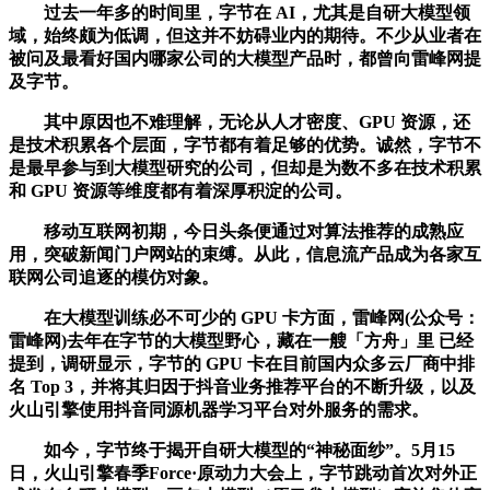
过去一年多的时间里，字节在 AI，尤其是自研大模型领
域，始终颇为低调，但这并不妨碍业内的期待。不少从业者在
被问及最看好国内哪家公司的大模型产品时，都曾向雷峰网提
及字节。
其中原因也不难理解，无论从人才密度、GPU 资源，还
是技术积累各个层面，字节都有着足够的优势。诚然，字节不
是最早参与到大模型研究的公司，但却是为数不多在技术积累
和 GPU 资源等维度都有着深厚积淀的公司。
移动互联网初期，今日头条便通过对算法推荐的成熟应
用，突破新闻门户网站的束缚。从此，信息流产品成为各家互
联网公司追逐的模仿对象。
在大模型训练必不可少的 GPU 卡方面，雷峰网(公众号：
雷峰网)去年在字节的大模型野心，藏在一艘「方舟」里 已经
提到，调研显示，字节的 GPU 卡在目前国内众多云厂商中排
名 Top 3，并将其归因于抖音业务推荐平台的不断升级，以及
火山引擎使用抖音同源机器学习平台对外服务的需求。
如今，字节终于揭开自研大模型的“神秘面纱”。5月15
日，火山引擎春季Force·原动力大会上，字节跳动首次对外正