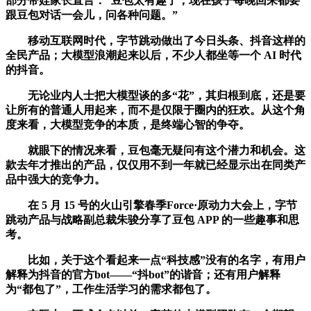
部分带娃家长直言：“豆包太有趣了，现在孩子每晚回来都要
跟豆包对话一会儿，问各种问题。”
移动互联网时代，字节跳动做出了今日头条、抖音这样的
全民产品；大模型浪潮起来以后，不少人都坐等一个 AI 时代
的抖音。
无论业内人士把大模型谈的多“花”，其归根到底，还是要
让所有的普通人用起来，而不是仅限于圈内的狂欢。从这个角
度来看，大模型竞争的本质，是终端心智的争夺。
就眼下的情况来看，豆包毫无疑问有这个潜力和机会。这
款去年才推出的产品，仅仅用不到一年就已经显示出在同类产
品中强大的竞争力。
在 5 月 15 号的火山引擎春季Force·原动力大会上，字节
跳动产品与战略副总裁朱骏分享了豆包 APP 的一些趣事和思
考。
比如，关于这个看起来一点“科技感”没有的名字，有用户
解释为抖音的官方bot——“抖bot”的谐音；还有用户解释
为“都包了”，工作生活学习的需求都包了。