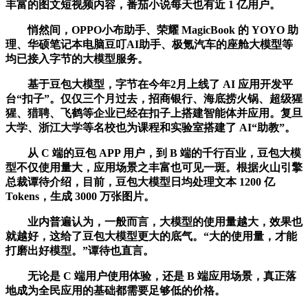
丰富的图文短视频内容，番茄小说每天也有近 1 亿用户。
悄然间，OPPO小布助手、荣耀 MagicBook 的 YOYO 助
理、华硕笔记本电脑豆叮AI助手、极氪汽车的座舱大模型等
均已接入字节的大模型服务。
基于豆包大模型，字节在今年2月上线了 AI 应用开发平
台“扣子”。仅仅三个月过去，招商银行、海底捞火锅、超级猩
猩、猎聘、飞鹤等企业已经在扣子上搭建智能体并应用。复旦
大学、浙江大学等名校也为课程和实验室搭建了 AI“助教”。
从 C 端的豆包 APP 用户，到 B 端的千行百业，豆包大模
型不仅使用量大，应用场景之丰富也可见一斑。根据火山引擎
总裁谭待介绍，目前，豆包大模型日均处理文本 1200 亿
Tokens，生成 3000 万张图片。
业内普遍认为，一般而言，大模型的使用量越大，效果也
就越好，这给了豆包大模型更大的底气。“大的使用量，才能
打磨出好模型。”谭待也直言。
无论是 C 端用户使用体验，还是 B 端应用场景，真正落
地成为全民应用的基础都需要足够低的价格。