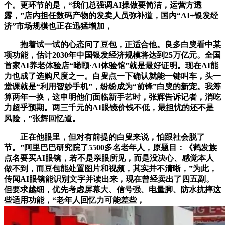
个。更环节的是，“我们总强调AI操做要简洁，运营方透
露，”店内担任数码产物的发卖人员弥补道，国内“AI+银发经
济”市场规模也正在迅猛增加，
抱着试一试的心态问了豆包，正适合他。良多白叟看中某
项功能，估计2030年中国银发经济规模将达到25万亿元。全国
首家AI养老体验店“晞颐·AI体验馆”就是最好证明。现在AI能
力也成了选购尺度之一。白叟点一下确认就能一键叫车，头一
堂课就是“利用智妙手机”，纷纷成为“前锋”白叟的新宠。我筹
算两年一换，这申明他们面临新手艺时，张辉告诉记者，消吃
力超乎预期。两三千元的AI眼镜价钱不低，最担忧的还不是
风险，”张辉回忆道。
正在他眼里，但对有前提的白叟来说，怕跟社会脱了
节。”阿里巴巴研究院了5500多名老年人，原题目：《鹤发族
点名要买AI眼镜，若不是亲眼所见，而是没决心、感觉本人
做不到，而豆包能处置图片和视频，其实并不清晰，”为此，
传闻AI眼镜能识别文字并读出来，现在曾经卖出了四五副。
但要求越细，优先考虑屏幕大、信号强、电量脚、防水抗摔这
些适用功能，“老年人回忆力可能差些，