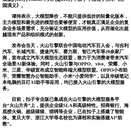
国演义》。
谭待表示，大模型降价，不能只提供低价的轻量化版本，
主力模型和最先进的模型也要够便宜，才能真正满足企业的复
杂业务场景需求，充分验证大模型的应用价值，从而催化出超
越现有产品和组织模式的创新。
发布会当天，火山引擎联合中国电动汽车百人会，与吉利
汽车、长城汽车、捷途汽车、赛力斯、智己汽车等20余家厂
商，宣布成立汽车大模型生态联盟，致力于为消费者带来汽车
全场景AI新体验。同时，火山引擎与OPPO、vivo、荣耀、小
米、三星、华硕宣布成立智能终端大模型联盟。OPPO小布助
手、荣耀智慧办公智能助手、小米“小爱同学”，以及华硕笔记
本电脑的豆叮AI助手等应用，均已接入火山引擎的大模型服
务。
目前，扣子专业版已集成在火山引擎的大模型服务平
台“火山方舟”上，提供企业级SLA和高级特性。招商银行、海
底捞火锅、超级猩猩、猎聘等企业，已在扣子上搭建了智能
体。复旦大学、浙江大学等名校也为课程和实验搭建AI“助
教”。