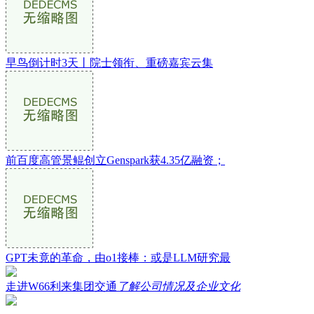
早鸟倒计时3天丨院士领衔、重磅嘉宾云集
前百度高管景鲲创立Genspark获4.35亿融资；
GPT未竟的革命，由o1接棒：或是LLM研究最
走进W66利来集团交通
了解公司情况及企业文化