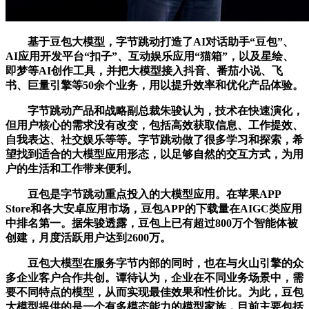
基于豆包大模型，字节跳动打造了AI对话助手“豆包”、
AI应用开发平台“扣子”、互动娱乐应用“猫箱”，以及星绘、
即梦等AI创作工具，并把大模型接入抖音、番茄小说、飞
书、巨量引擎等50余个业务，用以提升效率和优化产品体验。
字节跳动产品和战略副总裁朱骏认为，技术在快速演化，
但用户核心的需求没有改变，包括高效获取信息、工作提效、
自我表达、社交娱乐等等。字节跳动做了很多学习和探索，希
望找到适合的大模型应用形态，以足够自然的交互方式，为用
户的生活和工作带来便利。
豆包是字节跳动重点投入的大模型应用。在苹果APP
Store和各大安卓应用市场，豆包APP的下载量在AIGC类应用
中排名第一。据朱骏透露，豆包上已有超过800万个智能体被
创建，月度活跃用户达到2600万。
豆包大模型在服务字节内部的同时，也在与火山引擎的众
多企业客户合作共创。谭待认为，企业在不同业务场景中，需
要不同特点的模型，从而实现最佳效果和性价比。为此，豆包
大模型提供的是一个有多模态能力的模型家族，目前主要包括