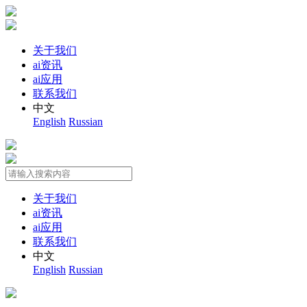
关于我们
ai资讯
ai应用
联系我们
中文
English
Russian
关于我们
ai资讯
ai应用
联系我们
中文
English
Russian