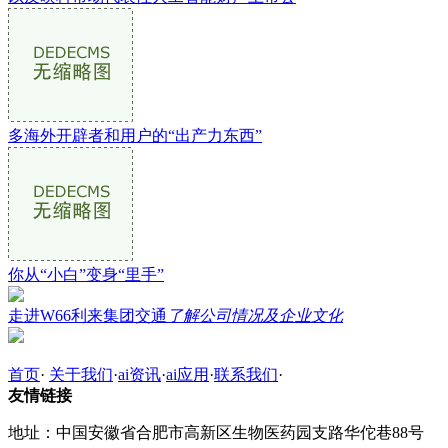
多海外开辟者和用户的“出产力东西”
你从“小白”变身“里手”
走进W66利来集团交通
了解公司情况及企业文化
首页
·
关于我们
·
ai资讯
·
ai应用
·
联系我们
·
友情链接
地址：中国安徽省合肥市高新区生物医药园支路华佗巷88号