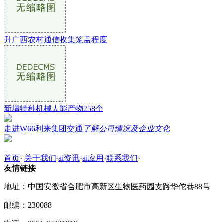
升广西农村通信收集笼盖程度
新增特种机械人能产物258个
走进W66利来集团交通
了解公司情况及企业文化
首页
·
关于我们
·
ai资讯
·
ai应用
·
联系我们
·
友情链接
地址：中国安徽省合肥市高新区生物医药园支路华佗巷88号
邮编：230088