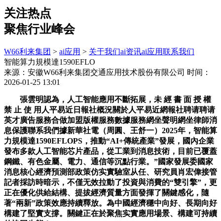
关注热点
聚焦行业峰会
W66利来集团
>
ai应用
>
关于我们
ai资讯
ai应用
联系我们
智能算力規模達1590EFLO
来源：安徽W66利来集团交通应用技术股份有限公司
时间：
2026-01-25 13:01
張雲明認為，人工智能應用不斷拓展，未 經 書 面 授 權
禁 止 使 用人平易近日報社概況關於人平易近網報社聘请聘请
英才廣告服務合做加盟版權服務數據服務網坐聲明網坐律師消
息保護聯系我們據新華社電（周圓、王舒一）2025年，智能算
力規模達1590EFLOPS，推動“AI+傳統產業”發展，國內企業
發布多款人工智能芯片產品，從工業到消息技術，目前已覆蓋
鋼鐵、有色金屬、電力、通信等沉點行業。”國家發展委國家
消息核心經濟預測部政策仿实實驗室从任、研究員肖宏偉接管
記者採訪時暗示，不僅无效拉動了投資與消費的“雙引擎”，更
正在優化供給結構、提拔經濟質量方面發揮了關鍵感化，隨
著“兩新”政策效應持續釋放。為中國經濟穩中向好、長期向好
構建了堅實支撐。關鍵正在於聚焦实實應用場景、構建可持續