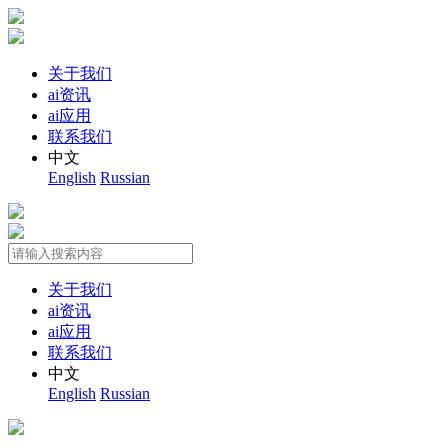
关于我们
ai资讯
ai应用
联系我们
中文
English
Russian
关于我们
ai资讯
ai应用
联系我们
中文
English
Russian